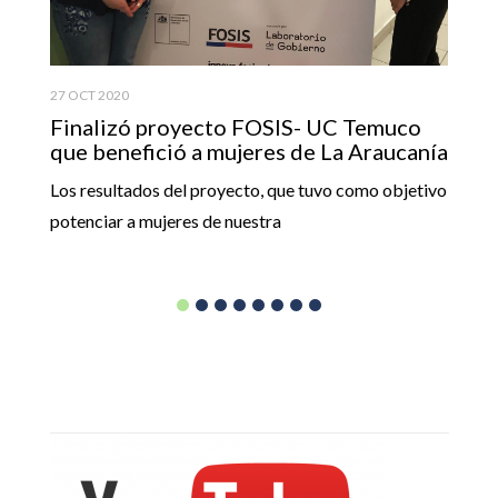
s
27 OCT 2020
Finalizó proyecto FOSIS- UC Temuco
que benefició a mujeres de La Araucanía
Los resultados del proyecto, que tuvo como objetivo
potenciar a mujeres de nuestra
24
A
T
Se
pr